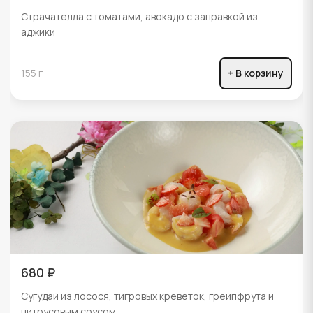
Страчателла с томатами, авокадо с заправкой из
аджики
155 г
+ В корзину
680 ₽
Сугудай из лосося, тигровых креветок, грейпфрута и
цитрусовым соусом