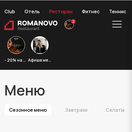
Club
Отель
Ресторан
Фитнес
Теннис
2
Банкетный
Новости
Меню
Гастробоксы
Афиша
зал
& Акции
Контакты
- 20% на стейки
Афиша мероприятий
+7 (991) 219-90-90
Меню
сезонное меню
завтраки
салаты