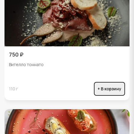
750 ₽
Вителло тоннато
110 г
+ В корзину