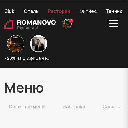
Club
Отель
Ресторан
Фитнес
Теннис
2
Банкетный
Новости
Меню
Гастробоксы
Афиша
зал
& Акции
Контакты
- 20% на стейки
Афиша мероприятий
+7 (991) 219-90-90
Меню
сезонное меню
завтраки
салаты